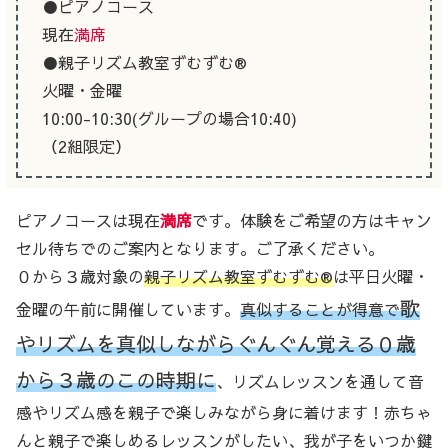
●ピアノコース
現在
満席
●親子リズム教室ずむずむ®
火曜・金曜
10:00-10:30(グループの場合10:40)
（2組限定）
ピアノコースは現在
満席
です。体験をご希望の方はキャン
セル待ちでのご案内となります。ご了承ください。
０から３歳対象の
親子リズム教室ずむずむ®
は平日火曜・
歌
金曜の午前に開催しています。
真似することが得意で
やリズムを真似しながらぐんぐん覚える０歳
から３歳のこの時期に
、リズムレッスンを通して音
感やリズム感を親子で楽しみながら身に着けます！赤ちゃ
んと親子で楽しめるレッスンがしたい、我が子をいつか鍵