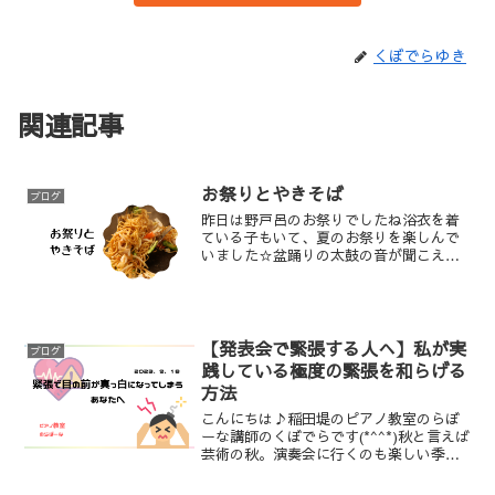
くぼでらゆき
関連記事
お祭りとやきそば
ブログ
昨日は野戸呂のお祭りでしたね浴衣を着
ている子もいて、夏のお祭りを楽しんで
いました☆盆踊りの太鼓の音が聞こえて
くると、そろそろ夏も終わりだなあと感
じます。スーパーボールすくいをして、
焼きそばと焼き鳥とかき氷を買って帰り
ました😊✨値段が少しずつ...
【発表会で緊張する人へ】私が実
ブログ
践している極度の緊張を和らげる
方法
こんにちは♪稲田堤のピアノ教室のらぼ
ーな講師のくぼでらです(*^^*)秋と言えば
芸術の秋。演奏会に行くのも楽しい季
節。夏のコンクールや発表会もシーズン
としては終わって2学期もまだ始まったば