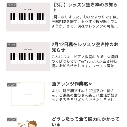
かりだから、気持ちとしても少しのんび
【3月】レッスン空き枠のお知ら
ブログ
りしますよね。し...
せ
3月になりました。おひなまつりですね。
三寒四温を経て、もうすぐ桜が咲くでし
ょうか。さて、現在のレッスンの可能な
お時間は以下の通りです。・ピアノコー
ス木曜15：00-15：30金曜15:00-
15:3016:00-16:30・親子リズム教室ず...
2月12日現在レッスン空き枠のお
ブログ
知らせ
こんにちは！ピアノ教室のらぼーな講師
のくぼでらです(*'ω'*)レッスン空き枠状
況のお知らせをします。レッスン開始時
間等、ご相談により調整可能な場合があ
りますので是非ご相談ください！月曜
14:30～17:00 （残2枠）火曜 満席水曜
曲アレンジ作業黙々
×...
ブログ
４月、新学期ですね！ご進学の生徒さ
ん、ご進級の生徒さん新しい生活が始ま
ってそろそろリズムもできたころでしょ
うか。新生活に少し疲れが見える子もい
て、そういうときはゆっくりモードでレ
ッスンをしています。低学年の子たちは
ちょっと眠そうなのが多い印...
どうしたって全て脱力にかかって
ブログ
いる