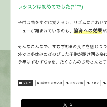
レッスンは初めてでした(*^^*)
子供は曲をすぐに覚えるし、リズムに合わせ
脳育への効果
ニューが組まれているのも、
が
そんなこんなで、ずむずむ®の良さを感じつ
外では冬休みのびのびした子供が駆け回る姿
今年はずむずむ®を、たくさんのお母さんと
ブログ
0歳からの習い事
ずむずむ®
子育て
X