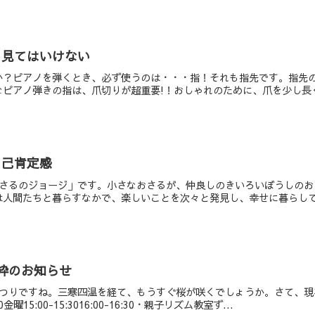
く見てはいけない
か？ピアノを弾くとき、必ず使うのは・・・指！それも指先です。指先
ピアノ弾きの指は、爪切りが超重要!！おしゃれのために、爪を少し長く
自己肯定感
おさるのジョージ」です。小さなおさるが、仲良しのきいろいぼうしの
人間たちと暮らすなかで、楽しいことを次々と発見し、幸せに暮らしてい
枠のお知らせ
まつりですね。三寒四温を経て、もうすぐ桜が咲くでしょうか。さて、
曜15:00-15:3016:00-16:30・親子リズム教室ず...