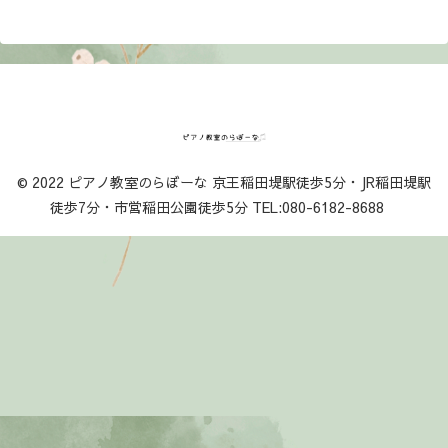
© 2022 ピアノ教室のらぼーな 京王稲田堤駅徒歩5分・JR稲田堤駅
徒歩7分・市営稲田公園徒歩5分 TEL:080-6182-8688