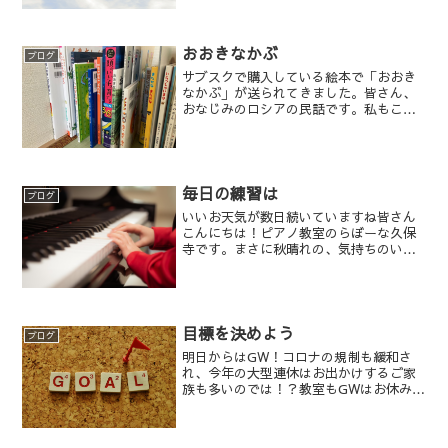
日は休むのも大切！とは言っても、家事
や育児は待ったなし。世の中のお母様方
は本当に毎日頑張っ...
おおきなかぶ
ブログ
サブスクで購入している絵本で「おおき
なかぶ」が送られてきました。皆さん、
おなじみのロシアの民話です。私もこど
もの頃に読みましたし、小学生低学年の
頃に劇でもやったような記憶がありま
す。これです！そうそう、これこれ！久
しぶりにこどもと一緒に読ん...
毎日の練習は
ブログ
いいお天気が数日続いていますね皆さん
こんにちは！ピアノ教室のらぼーな久保
寺です。まさに秋晴れの、気持ちのいい
陽気で、お出かけしたくなります。昨日
は稲田公園で野外パーティーがあり、ポ
ニーがいたり、がちょうやウサギがいた
り、模擬店が出たりで、賑...
目標を決めよう
ブログ
明日からはGW！コロナの規制も緩和さ
れ、今年の大型連休はお出かけするご家
族も多いのでは！？教室もGWはお休みで
す。レッスンは連休明けから再開☆先週
から生徒さんに今週の目標カードを書い
てもらうようになりました。レッスンを