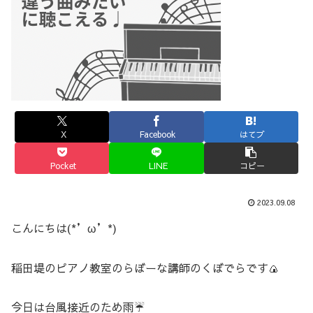
X
Facebook
はてブ
Pocket
LINE
コピー
2023.09.08
こんにちは(*’ω’*)
稲田堤のピアノ教室のらぼーな講師のくぼでらです🍙
今日は台風接近のため雨☔