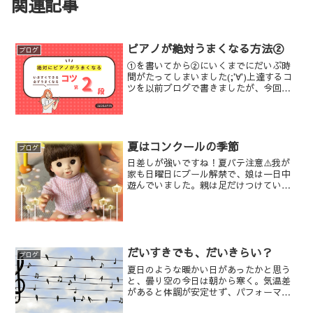
関連記事
ピアノが絶対うまくなる方法②
ブログ
①を書いてから②にいくまでにだいぶ時
間がたってしまいました(;'∀')上達するコ
ツを以前ブログで書きましたが、今回は
第2弾です。うーん、やっぱりがりがり朝
から晩まで練習することかしら？いえい
え、そんなことではありません。むし
ろ、続けて弾き続...
夏はコンクールの季節
ブログ
日差しが強いですね！夏バテ注意⚠️我が
家も日曜日にプール解禁で、娘は一日中
遊んでいました。親は足だけつけている
だけだけど、それでも涼しい👌‼️今年も
我が家のビニールプールは活躍しそうで
す。夏といえば、コンクールのシーズン
でもありますね✨😋最...
だいすきでも、だいきらい？
ブログ
夏日のような暖かい日があったかと思う
と、曇り空の今日は朝から寒く。気温差
があると体調が安定せず、パフォーマン
スが下がります(;_;)体調が思わしくない