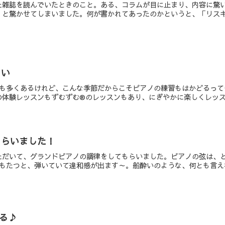
た雑誌を読んでいたときのこと。ある、コラムが目に止まり、内容に驚
と驚かせてしまいました。何が書かれてあったのかというと、「リスキリ
しい
日も多くあるけれど、こんな季節だからこそピアノの練習もはかどるっ
体験レッスンもずむずむ®のレッスンもあり、にぎやかに楽しくレッスン
もらいました！
ただいて、グランドピアノの調律をしてもらいました。ピアノの弦は、
もたつと、弾いていて違和感が出ます～。船酔いのような、何とも言えな
る♪