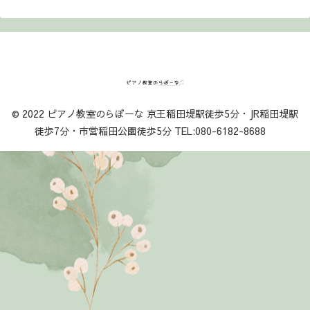
© 2022 ピアノ教室のらぼーな 京王稲田堤駅徒歩5分・JR稲田堤駅
徒歩7分・市営稲田公園徒歩5分 TEL:080-6182-8688