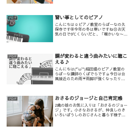
丈夫だったかなあと心配していました。
しかし、先週はレッスン...
習い事としてのピアノ
ブログ
こんにちは☺️ピアノ教室のらぼーなの久
保寺です🏵️今年の冬は寒いですね😣お天
気の日で9℃くらいだと、「暖かいな〜」
と思ってしまうくらい、先日の寒波は堪
えました。寒くて身体が縮こまると、い
い音が出せないので、寒い日は軽くスト
レッチしてからピア...
調が変わると違う曲みたいに聴こ
ブログ
える♪
こんにちは(*'ω'*)稲田堤のピアノ教室の
らぼーな講師のくぼでらです🍙今日は台
風接近のため雨☔雨脚が強くなったり弱
くなったりで、窓の外を見ては酷くなら
ないといいなあと思っています。今日レ
ッスン予定の小学生の生徒さん、足元滑
おさるのジョージと自己肯定感
りやすいから気を...
ブログ
2歳の娘のお気に入りは「おさるのジョー
ジ」です。小さなおさるが、仲良しのき
いろいぼうしのおじさんと暮らす様子を
描いた絵本で、娘は原作の絵本もアニメ
も大好き。ジョージは人間たちと暮らす
なかで、楽しいことを次々と発見し、幸
せに暮らしています。ジ...