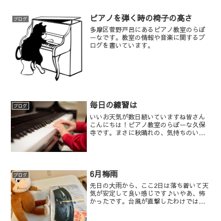
ピアノを弾く時の椅子の高さ
ブログ
多摩区菅野戸呂にあるピアノ教室のらぼ
ーなです。教室の情報や音楽に関するブ
ログを書いています。
毎日の練習は
ブログ
いいお天気が数日続いていますね皆さん
こんにちは！ピアノ教室のらぼーな久保
寺です。まさに秋晴れの、気持ちのいい
陽気で、お出かけしたくなります。昨日
は稲田公園で野外パーティーがあり、ポ
ニーがいたり、がちょうやウサギがいた
り、模擬店が出たりで、賑...
6月梅雨
ブログ
先日の大雨から、ここ2日は落ち着いて天
気が安定して良い感じです♪いやあ、怖
かったです。台風が直撃したわけではな
いのに、前線が刺激されたんですって。
大雨で交通にも影響が出て、生徒さん大