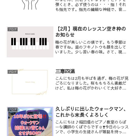
弾くとき、必ず使うのは・・・指！それ
も指先です。指先の繊細な神経で、音の
響きをコントロールを行いますので、と
ってもとっても大切なピアノ弾きの指
は、爪切りが超重要!！おしゃれのため
【2月】現在のレッスン空き枠の
に、爪を少し長く伸ばしてい...
ブログ
お知らせ
梅の花が美しいこの頃です。もう季節は
春ですね。庭のフキノトウも顔を出して
いました。少し苦い春の味。さて、現在
のレッスンの空きは以下の通りです。・
ピアノコース【木曜】15:00-15:3015:30-
16:00【金曜】15:00-15:301...
三寒四温
ブログ
こんにちは2月も半ばを過ぎ、梅の花が見
ごろになりました。桜ももちろん素敵だ
けど、私は梅の花がかわいくて大好きな
んです。暖かい日も増えましたが、まだ
まだ寒いですね。体調管理しっかりして
いきましょう！レッスン室に入ると、子
供たちは幼稚園や保育園...
久しぶりに出したウォークマン、
ブログ
これから末長くよろしく
こんにちは♪稲田堤のピアノ教室のらぼ
ーな講師のくぼでらです☺️❣️今日のレッス
ンで、小学生の生徒さんが雑誌を持って