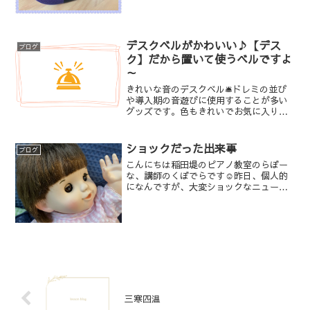
きてくれて👀🌻いつも持ってきてくれる
んですけど、小学館の「ちゃお」ですね
✨実は私も小学生のときは「ちゃお」を
読んでいました👍付...
デスクベルがかわいい♪【デス
ブログ
ク】だから置いて使うベルですよ
～
きれいな音のデスクベル🛎ドレミの並び
や導入期の音遊びに使用することが多い
グッズです。色もきれいでお気に入りな
んです～が、みんな最初に使うとき持ち
上げて振ってしまうんですね(;´∀｀)
（笑）ハンドベルのイメージが強すぎ
ショックだった出来事
ブログ
て、そういう私もデスクベ...
こんにちは稲田堤のピアノ教室のらぼー
な、講師のくぼでらです☺️昨日、個人的
になんですが、大変ショックなニュース
が入ってきました。Peopleから発売して
いるぽぽちゃんが、生産中止ですっ
て！？こどもたちと、イヤイヤ期のこど
もを持つお母さんの救...
三寒四温