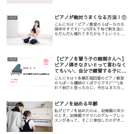
のレッスンの空きは以下の通りです。・
ピアノコース【木曜】15:00-15:3015:30-
16:00【金曜】15:00-15:301...
ピアノが絶対うまくなる方法！①
ブログ
こんにちは！ピアノ教室のらぼーなの久
保寺ゆきです(^^)/5月も下旬で新生活に
もだんだん慣れてきたかな？というとこ
ろ。うちの娘も頑張って幼稚園に通って
います‼。朝泣くことも少なくなってき
ました。（1週間のうち、1日は号泣しま
すが笑）この間ま...
【ピアノを習う子の親御さんへ】
ブログ
ピアノ弾きなさい‼って言わなく
てもいい、自分で練習する子にな
る秘訣
こんにちは‼多摩区稲田堤のピアノ教室
のらぼーな講師のくぼでらです(*^^*)あ
れ？秋だと思ったのに、今日はまたカン
カン照りの暑さ(;'∀')爽やかな風を浴びて
稲田公園とかフルーツパークとか行って
ピクニックしたいのに、まだ先になりそ
ピアノを始める年齢
ブログ
う・・・ｶ...
私がピアノを始めたのは、幼稚園の年少
のとき。幼稚園でヤマハのグループレッ
スンがあって、そこに参加したのがきっ
かけでした。小さなエレクトーンをホー
ルに何台か持ってきてもらって、お友達