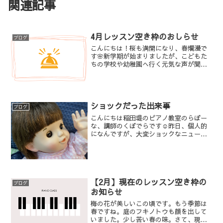
関連記事
4月レッスン空き枠のおしらせ
ブログ
こんにちは！桜も満開になり、春爛漫で
す🌸新学期が始まりましたが、こどもた
ちの学校や幼稚園へ行く元気な声が聞こ
えてきて、なんだかうきうきしますね
(*^^*)さて、現在のレッスンの空き状況で
すがピアノコースは満席となりましたの
で、新規の生徒さん...
ショックだった出来事
ブログ
こんにちは稲田堤のピアノ教室のらぼー
な、講師のくぼでらです☺️昨日、個人的
になんですが、大変ショックなニュース
が入ってきました。Peopleから発売して
いるぽぽちゃんが、生産中止ですっ
て！？こどもたちと、イヤイヤ期のこど
もを持つお母さんの救...
【2月】現在のレッスン空き枠の
ブログ
お知らせ
梅の花が美しいこの頃です。もう季節は
春ですね。庭のフキノトウも顔を出して
いました。少し苦い春の味。さて、現在