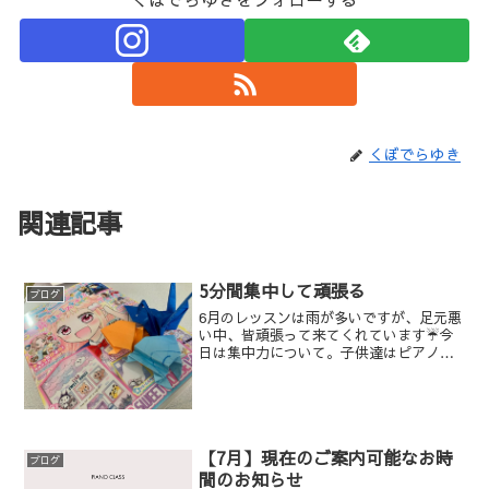
くぼでらゆき
関連記事
5分間集中して頑張る
ブログ
6月のレッスンは雨が多いですが、足元悪
い中、皆頑張って来てくれています☔️今
日は集中力について。子供達はピアノを1
日何分練習しているでしょうか？10分？
30分？子どもの集中力はもともと長くは
続かないものです。年齢＋1分なんて言い
ますね。3歳...
【7月】現在のご案内可能なお時
ブログ
間のお知らせ