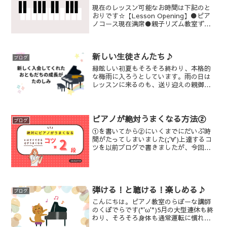
現在のレッスン可能なお時間は下記のと
おりです☆【Lesson Opening】●ピア
ノコース現在満席●親子リズム教室ずむ
ずむ®火曜・金曜10:00-10:30(グループの
場合10:40)（2組限定）ピアノコースは現
在満席です。体験をご希望の...
新しい生徒さんたち♪
ブログ
緑眩しい初夏もそろそろ終わり、本格的
な梅雨に入ろうとしています。雨の日は
レッスンに来るのも、送り迎えの親御さ
んたちも道中大変な中、皆いつも元気に
来てくれています。(*^^*)さて、この春か
らピアノコースに入会してくれた数名の
生徒さんたち。最...
ピアノが絶対うまくなる方法②
ブログ
①を書いてから②にいくまでにだいぶ時
間がたってしまいました(;'∀')上達するコ
ツを以前ブログで書きましたが、今回は
第2弾です。うーん、やっぱりがりがり朝
から晩まで練習することかしら？いえい
え、そんなことではありません。むし
ろ、続けて弾き続...
弾ける！と聴ける！楽しめる♪
ブログ
こんにちは。ピアノ教室のらぼーな講師
のくぼでらです(*'ω'*)5月の大型連休も終
わり、そろそろ身体も通常運転に慣れて
きた頃かと思います。今年は間の平日が