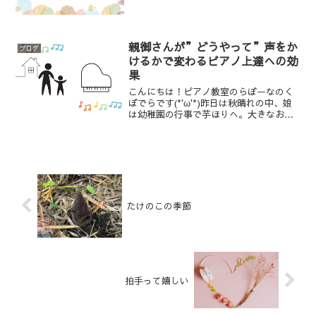
あったので、レッスンがお休みの日は多
くはなかったけれど、「ゴールデンウィ
ークは何したの...
親御さんが”どうやって”声をか
ブログ
けるかで変わるピアノ上達への効
果
こんにちは！ピアノ教室のらぼーなのく
ぼでらです(*'ω'*)昨日は秋晴れの中、娘
は幼稚園の行事で芋ほりへ。大きなお芋
を６つも掘ってきていて、大変誇らしげ
でした。初めての芋ほりを張り切って参
加して疲れたのか、帰ったらぐっすり。
入園したすぐはイ...
たけのこの季節
拍手って嬉しい