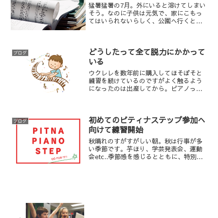
猛暑猛暑の7月。外にいると溶けてしまい
そう。なのに子供は元気で、家にこもっ
てはいられないらしく、公園へ行くとい
うから朝の早いうちに行ってきました( ﾟ
Дﾟ)元気なのはいいことだけれど熱中症
になるよ！！飲み物必須です！さて、発
どうしたって全て脱力にかかって
表会のお話。発表...
ブログ
いる
ウクレレを数年前に購入してほそぼそと
練習を続けているのですがよく触るよう
になったのは出産してから。ピアノって
楽器自体が大きくてとくにグランドピア
ノは体に対してあまりにも大きすぎ赤ち
ゃんの隣でがんがん練習するのが難しか
初めてのピティナステップ参加へ
ったんです。弾いてると様...
ブログ
向けて練習開始
秋晴れのすがすがしい朝。秋は行事が多
い季節です。芋ほり、学芸発表会、運動
会etc..季節感を感じるとともに、特別な
雰囲気が大人も子供も非日常の体験で、
やる気が出ますよね！気候が良い秋シー
ズンの行事は個人的に大好き。園や学校
の行事がなくても、...