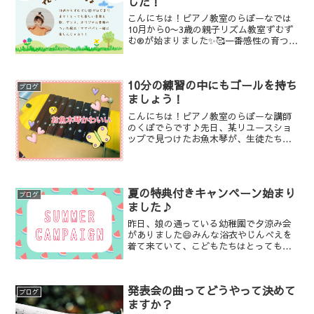
した！
こんにちは！ピアノ教室のらぼーなでは
10月から0〜3歳の親子リズム教室ずむず
む®️が始まりました✨🥰一番感性の育つこ
の時期にお父さんお母さんからの愛情と
一緒に音楽のシャワーをたくさん浴びて
心と音感を育てて欲しい🎼そんな想いか
10分の練習の中にもゴールを持ち
らずむずむ®️を...
ブログ
ましょう！
こんにちは！ピアノ教室のらぼーな講師
のくぼでらです♪先日、某リユースショ
ップで見つけたお魚木琴が、生徒たちに
大好評🥰✨✨✨音がとっても綺麗だし、見
た目も可愛くて即買いしましたが、良い
買い物でした😋😋😋ただ、ユーズド品な
ので、バチが一本足りま...
夏の特典付きキャンペーン始まり
ブログ
ました♪
昨日、娘の通っている幼稚園で夕涼み会
がありました😄みんな浴衣やじんべえを
着て来ていて、こどもたちはとっても可
愛い🥰先生も浴衣姿のいつもと違う雰囲
気で、楽しいお祭りでした♪夏休みに入
って、こどもたちは夏の計画を楽しく考
発表会の曲ってどうやって決めて
えているかな？教室の看板...
ブログ
ますか？