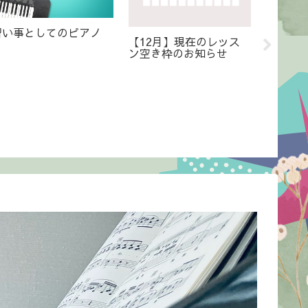
4月からのレッスン予定
【3月】レッスン空き枠
体験レ
のお知らせ