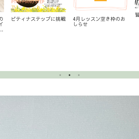
ピアノ教室のらぼーなQ
開講日・時間が増えまし
＆A
た！