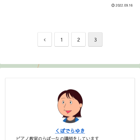
2022.09.16
前
1
2
3
へ
くぼでらゆき
ピアノ教室のらぼーなの講師をしています